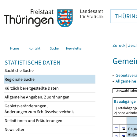
THÜRIN
Zurück
|
Zeic
Home
Kontakt
Suche
Newsletter
Gemei
STATISTISCHE DATEN
Sachliche Suche
▸
Gebietsver
Regionale Suche
▸
Allgemeine
Kürzlich bereitgestellte Daten
Allgemeine Angaben, Zuordnungen
Bauabgänge 
Gebietsveränderungen,
1) Totalabgäng
Änderungen zum Schlüsselverzeichnis
2) ohne Wohnh
Definitionen und Erläuterungen
Baua
Newsletter
insg