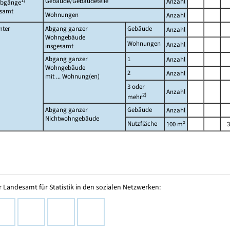
1)
Gebäude/Gebäudeteile
Anzahl
bgänge
esamt
Wohnungen
Anzahl
nter
Abgang ganzer
Gebäude
Anzahl
Wohngebäude
Wohnungen
Anzahl
insgesamt
Abgang ganzer
1
Anzahl
Wohngebäude
2
Anzahl
mit ... Wohnung(en)
3 oder
Anzahl
2)
mehr
Abgang ganzer
Gebäude
Anzahl
Nichtwohngebäude
Nutzfläche
100 m²
3
 Landesamt für Statistik in den sozialen Netzwerken: