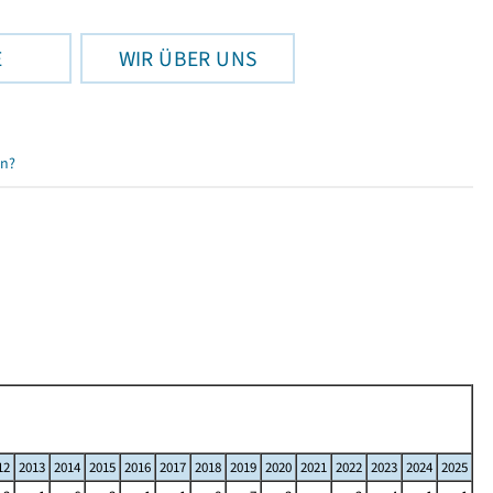
E
WIR ÜBER UNS
en?
12
2013
2014
2015
2016
2017
2018
2019
2020
2021
2022
2023
2024
2025