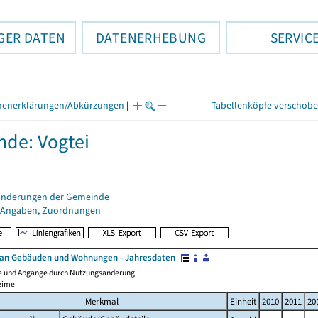
GER DATEN
DATENERHEBUNG
SERVIC
henerklärungen/Abkürzungen
|
Tabellenköpfe verschob
de: Vogtei
änderungen der Gemeinde
 Angaben, Zuordnungen
an Gebäuden und Wohnungen - Jahresdaten
e und Abgänge durch Nutzungsänderung
eime
Merkmal
Einheit
2010
2011
20