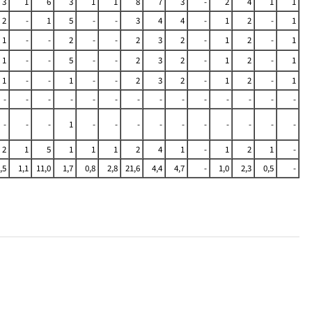
3
1
6
3
1
1
8
7
3
-
2
4
1
1
2
-
1
5
-
-
3
4
4
-
1
2
-
1
1
-
-
2
-
-
2
3
2
-
1
2
-
1
1
-
-
5
-
-
2
3
2
-
1
2
-
1
1
-
-
1
-
-
2
3
2
-
1
2
-
1
-
-
-
-
-
-
-
-
-
-
-
-
-
-
-
-
-
1
-
-
-
-
-
-
-
-
-
-
2
1
5
1
1
1
2
4
1
-
1
2
1
-
,5
1,1
11,0
1,7
0,8
2,8
21,6
4,4
4,7
-
1,0
2,3
0,5
-