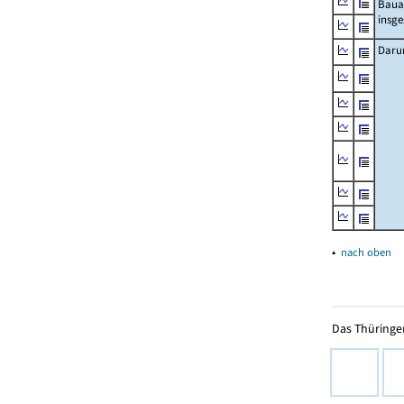
Baua
insg
Daru
▴
nach oben
Das Thüringer