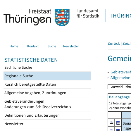
THÜRIN
Zurück
|
Zeic
Home
Kontakt
Suche
Newsletter
Gemein
STATISTISCHE DATEN
Sachliche Suche
▸
Gebietsver
Regionale Suche
▸
Allgemeine
Kürzlich bereitgestellte Daten
Allgemeine Angaben, Zuordnungen
Bauabgänge 
Gebietsveränderungen,
1) Totalabgäng
Änderungen zum Schlüsselverzeichnis
2) ohne Wohnh
Definitionen und Erläuterungen
Baua
Newsletter
insg