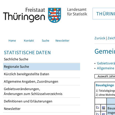
THÜRIN
Zurück
|
Zeic
Home
Kontakt
Suche
Newsletter
Gemein
STATISTISCHE DATEN
Sachliche Suche
▸
Gebietsver
Regionale Suche
▸
Allgemeine
Kürzlich bereitgestellte Daten
Allgemeine Angaben, Zuordnungen
Bauabgänge 
Gebietsveränderungen,
1) Totalabgäng
Änderungen zum Schlüsselverzeichnis
2) ohne Wohnh
Definitionen und Erläuterungen
Baua
Newsletter
insg