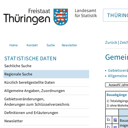
THÜRIN
Zurück
|
Zeic
Home
Kontakt
Suche
Newsletter
Gemein
STATISTISCHE DATEN
Sachliche Suche
▸
Gebietsver
Regionale Suche
▸
Allgemeine
Kürzlich bereitgestellte Daten
Allgemeine Angaben, Zuordnungen
Bauabgänge 
Gebietsveränderungen,
1) Totalabgäng
Änderungen zum Schlüsselverzeichnis
2) ohne Wohnh
Definitionen und Erläuterungen
Baua
Newsletter
insg