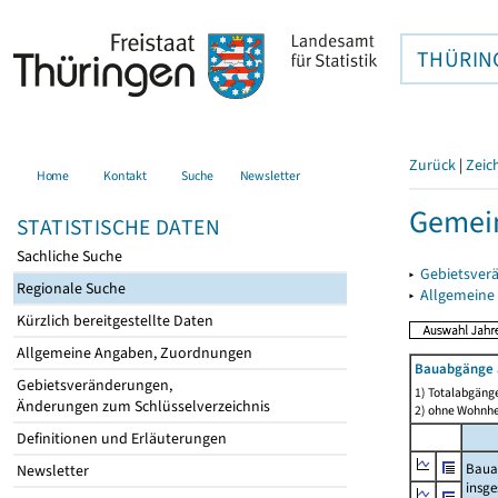
THÜRIN
Zurück
|
Zeic
Home
Kontakt
Suche
Newsletter
Gemei
STATISTISCHE DATEN
Sachliche Suche
▸
Gebietsver
Regionale Suche
▸
Allgemeine
Kürzlich bereitgestellte Daten
Allgemeine Angaben, Zuordnungen
Bauabgänge 
Gebietsveränderungen,
1) Totalabgäng
Änderungen zum Schlüsselverzeichnis
2) ohne Wohnh
Definitionen und Erläuterungen
Baua
Newsletter
insg