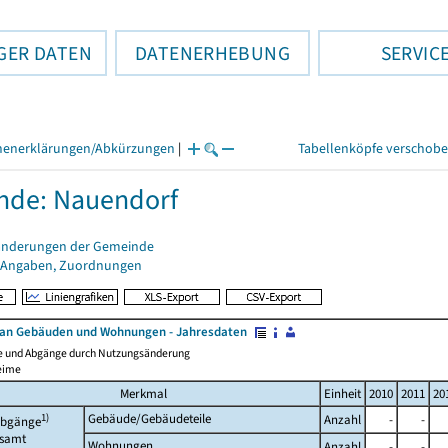
GER DATEN
DATENERHEBUNG
SERVIC
henerklärungen/Abkürzungen
|
Tabellenköpfe verschob
nde: Nauendorf
änderungen der Gemeinde
 Angaben, Zuordnungen
an Gebäuden und Wohnungen - Jahresdaten
e und Abgänge durch Nutzungsänderung
eime
Merkmal
Einheit
2010
2011
20
1)
Gebäude/Gebäudeteile
Anzahl
-
-
bgänge
esamt
Wohnungen
Anzahl
-
-