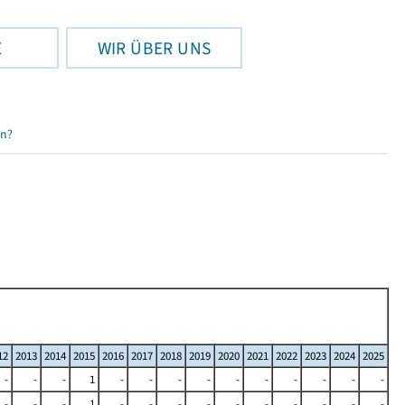
E
WIR ÜBER UNS
en?
12
2013
2014
2015
2016
2017
2018
2019
2020
2021
2022
2023
2024
2025
-
-
-
1
-
-
-
-
-
-
-
-
-
-
-
-
-
1
-
-
-
-
-
-
-
-
-
-