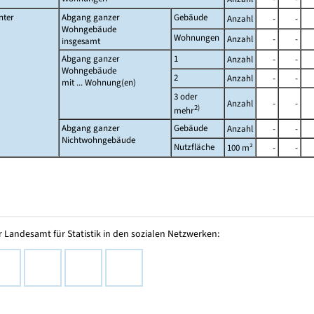
nter
Abgang ganzer
Gebäude
Anzahl
-
-
Wohngebäude
Wohnungen
Anzahl
-
-
insgesamt
Abgang ganzer
1
Anzahl
-
-
Wohngebäude
2
Anzahl
-
-
mit ... Wohnung(en)
3 oder
Anzahl
-
-
2)
mehr
Abgang ganzer
Gebäude
Anzahl
-
-
Nichtwohngebäude
Nutzfläche
100 m²
-
-
 Landesamt für Statistik in den sozialen Netzwerken: