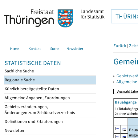
THÜRIN
Zurück
|
Zeic
Home
Kontakt
Suche
Newsletter
Gemein
STATISTISCHE DATEN
Sachliche Suche
▸
Gebietsver
Regionale Suche
▸
Allgemeine
Kürzlich bereitgestellte Daten
Allgemeine Angaben, Zuordnungen
Bauabgänge 
Gebietsveränderungen,
1) Totalabgäng
Änderungen zum Schlüsselverzeichnis
2) ohne Wohnh
Definitionen und Erläuterungen
Baua
Newsletter
insg