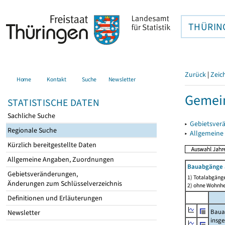
THÜRIN
Zurück
|
Zeic
Home
Kontakt
Suche
Newsletter
Gemein
STATISTISCHE DATEN
Sachliche Suche
▸
Gebietsver
Regionale Suche
▸
Allgemeine
Kürzlich bereitgestellte Daten
Allgemeine Angaben, Zuordnungen
Bauabgänge 
Gebietsveränderungen,
1) Totalabgäng
Änderungen zum Schlüsselverzeichnis
2) ohne Wohnh
Definitionen und Erläuterungen
Baua
Newsletter
insg