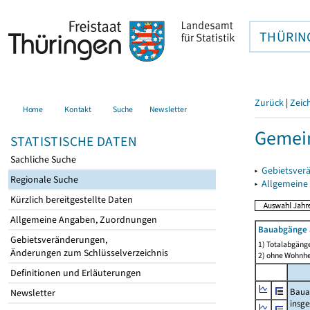
THÜRIN
Zurück
|
Zeic
Home
Kontakt
Suche
Newsletter
Gemein
STATISTISCHE DATEN
Sachliche Suche
▸
Gebietsver
Regionale Suche
▸
Allgemeine
Kürzlich bereitgestellte Daten
Allgemeine Angaben, Zuordnungen
Bauabgänge 
Gebietsveränderungen,
1) Totalabgäng
Änderungen zum Schlüsselverzeichnis
2) ohne Wohnh
Definitionen und Erläuterungen
Baua
Newsletter
insg