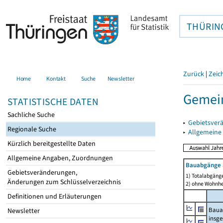
THÜRIN
Zurück
|
Zeic
Home
Kontakt
Suche
Newsletter
Gemei
STATISTISCHE DATEN
Sachliche Suche
▸
Gebietsver
Regionale Suche
▸
Allgemeine
Kürzlich bereitgestellte Daten
Allgemeine Angaben, Zuordnungen
Bauabgänge 
Gebietsveränderungen,
1) Totalabgäng
Änderungen zum Schlüsselverzeichnis
2) ohne Wohnh
Definitionen und Erläuterungen
Baua
Newsletter
insg