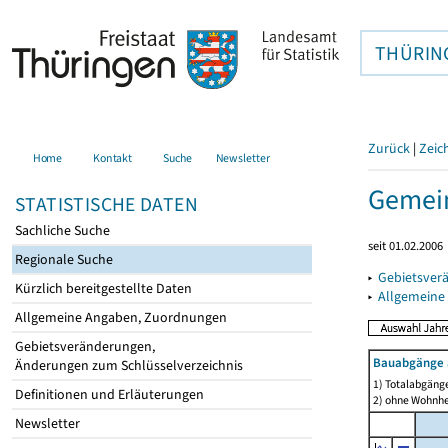
THÜRIN
Zurück
|
Zeic
Home
Kontakt
Suche
Newsletter
Gemein
STATISTISCHE DATEN
Sachliche Suche
seit 01.02.2006
Regionale Suche
▸
Gebietsver
Kürzlich bereitgestellte Daten
▸
Allgemeine
Allgemeine Angaben, Zuordnungen
Gebietsveränderungen,
Bauabgänge 
Änderungen zum Schlüsselverzeichnis
1) Totalabgäng
Definitionen und Erläuterungen
2) ohne Wohnh
Newsletter