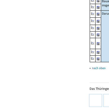
Baua
insg
Daru
▴
nach oben
Das Thüringer