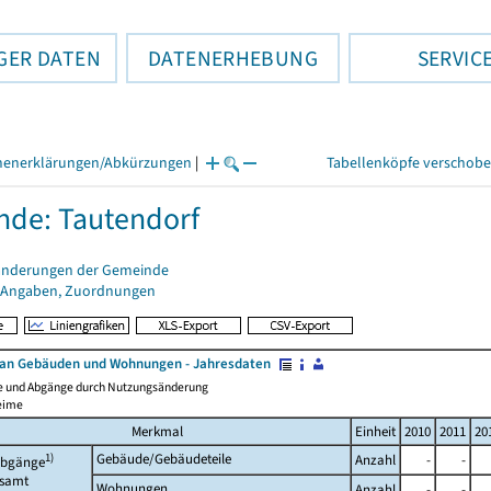
GER DATEN
DATENERHEBUNG
SERVIC
henerklärungen/Abkürzungen
|
Tabellenköpfe verschob
de: Tautendorf
änderungen der Gemeinde
 Angaben, Zuordnungen
an Gebäuden und Wohnungen - Jahresdaten
e und Abgänge durch Nutzungsänderung
eime
Merkmal
Einheit
2010
2011
20
1)
Gebäude/Gebäudeteile
Anzahl
-
-
bgänge
esamt
Wohnungen
Anzahl
-
-