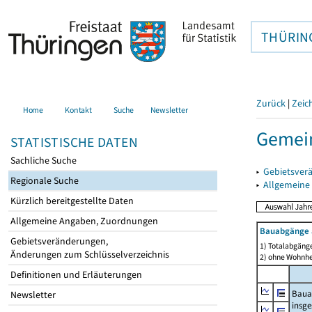
THÜRIN
Zurück
|
Zeic
Home
Kontakt
Suche
Newsletter
Gemein
STATISTISCHE DATEN
Sachliche Suche
▸
Gebietsver
Regionale Suche
▸
Allgemeine
Kürzlich bereitgestellte Daten
Allgemeine Angaben, Zuordnungen
Bauabgänge 
Gebietsveränderungen,
1) Totalabgäng
Änderungen zum Schlüsselverzeichnis
2) ohne Wohnh
Definitionen und Erläuterungen
Baua
Newsletter
insg