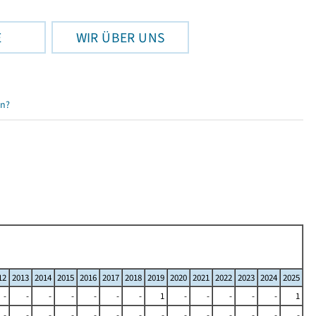
E
WIR ÜBER UNS
en?
12
2013
2014
2015
2016
2017
2018
2019
2020
2021
2022
2023
2024
2025
-
-
-
-
-
-
-
1
-
-
-
-
-
1
-
-
-
-
-
-
-
-
-
-
-
-
-
-