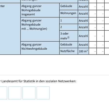
nter
Abgang ganzer
Gebäude
Anzahl
-
-
Wohngebäude
Wohnungen
Anzahl
-
-
insgesamt
Abgang ganzer
1
Anzahl
-
-
Wohngebäude
2
Anzahl
-
-
mit ... Wohnung(en)
3 oder
Anzahl
-
-
2)
mehr
Abgang ganzer
Gebäude
Anzahl
-
-
Nichtwohngebäude
Nutzfläche
100 m²
-
-
 Landesamt für Statistik in den sozialen Netzwerken: