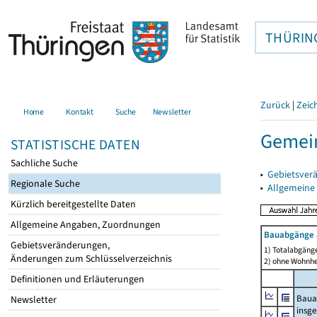
THÜRIN
Zurück
|
Zeic
Home
Kontakt
Suche
Newsletter
Gemei
STATISTISCHE DATEN
Sachliche Suche
▸
Gebietsver
Regionale Suche
▸
Allgemeine
Kürzlich bereitgestellte Daten
Allgemeine Angaben, Zuordnungen
Bauabgänge 
Gebietsveränderungen,
1) Totalabgäng
Änderungen zum Schlüsselverzeichnis
2) ohne Wohnh
Definitionen und Erläuterungen
Baua
Newsletter
insg