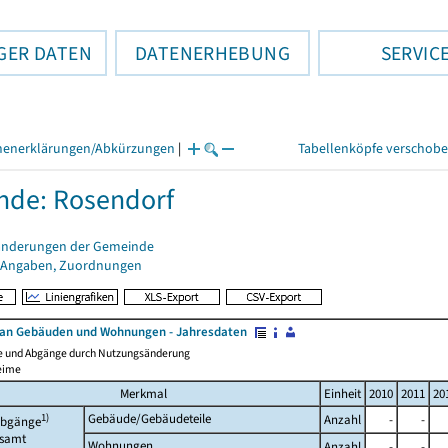
GER DATEN
DATENERHEBUNG
SERVIC
henerklärungen/Abkürzungen
|
Tabellenköpfe verschob
nde: Rosendorf
änderungen der Gemeinde
 Angaben, Zuordnungen
an Gebäuden und Wohnungen - Jahresdaten
e und Abgänge durch Nutzungsänderung
eime
Merkmal
Einheit
2010
2011
20
1)
Gebäude/Gebäudeteile
Anzahl
-
-
bgänge
esamt
Wohnungen
Anzahl
-
-