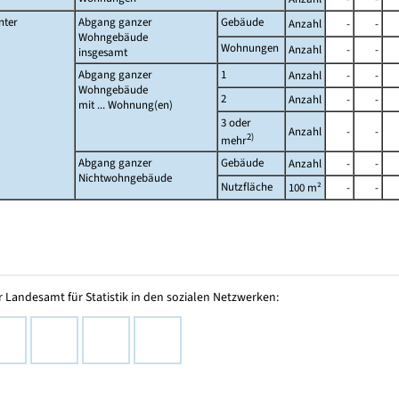
nter
Abgang ganzer
Gebäude
Anzahl
-
-
Wohngebäude
Wohnungen
Anzahl
-
-
insgesamt
Abgang ganzer
1
Anzahl
-
-
Wohngebäude
2
Anzahl
-
-
mit ... Wohnung(en)
3 oder
Anzahl
-
-
2)
mehr
Abgang ganzer
Gebäude
Anzahl
-
-
Nichtwohngebäude
Nutzfläche
100 m²
-
-
 Landesamt für Statistik in den sozialen Netzwerken: