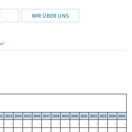
E
WIR ÜBER UNS
en?
12
2013
2014
2015
2016
2017
2018
2019
2020
2021
2022
2023
2024
2025
-
-
-
-
-
-
-
-
-
-
-
-
-
-
-
-
-
-
-
-
-
-
-
-
-
-
-
-