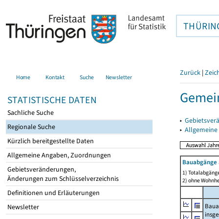
THÜRIN
Zurück
|
Zeic
Home
Kontakt
Suche
Newsletter
Gemei
STATISTISCHE DATEN
Sachliche Suche
▸
Gebietsver
Regionale Suche
▸
Allgemeine
Kürzlich bereitgestellte Daten
Allgemeine Angaben, Zuordnungen
Bauabgänge 
Gebietsveränderungen,
1) Totalabgäng
Änderungen zum Schlüsselverzeichnis
2) ohne Wohnh
Definitionen und Erläuterungen
Baua
Newsletter
insg