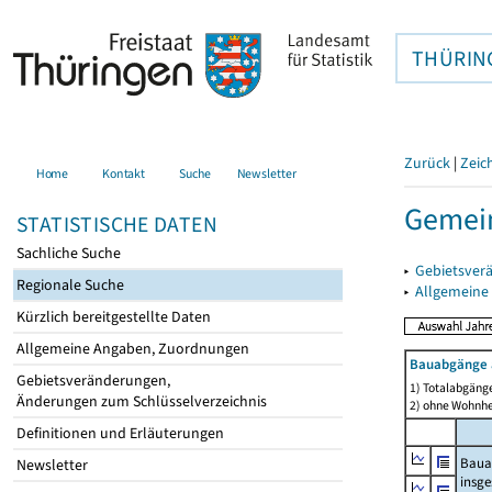
THÜRIN
Zurück
|
Zeic
Home
Kontakt
Suche
Newsletter
Gemein
STATISTISCHE DATEN
Sachliche Suche
▸
Gebietsver
Regionale Suche
▸
Allgemeine
Kürzlich bereitgestellte Daten
Allgemeine Angaben, Zuordnungen
Bauabgänge 
Gebietsveränderungen,
1) Totalabgäng
Änderungen zum Schlüsselverzeichnis
2) ohne Wohnh
Definitionen und Erläuterungen
Baua
Newsletter
insg