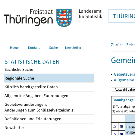
THÜRIN
Zurück
|
Zeic
Home
Kontakt
Suche
Newsletter
Gemei
STATISTISCHE DATEN
Sachliche Suche
▸
Gebietsver
Regionale Suche
▸
Allgemeine
Kürzlich bereitgestellte Daten
Allgemeine Angaben, Zuordnungen
Bauabgänge 
Gebietsveränderungen,
1) Totalabgäng
Änderungen zum Schlüsselverzeichnis
2) ohne Wohnh
Definitionen und Erläuterungen
Baua
Newsletter
insg