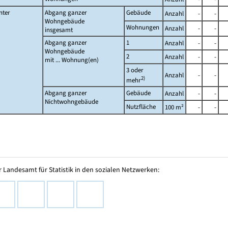
nter
Abgang ganzer
Gebäude
Anzahl
-
-
Wohngebäude
Wohnungen
Anzahl
-
-
insgesamt
Abgang ganzer
1
Anzahl
-
-
Wohngebäude
2
Anzahl
-
-
mit ... Wohnung(en)
3 oder
Anzahl
-
-
2)
mehr
Abgang ganzer
Gebäude
Anzahl
-
-
Nichtwohngebäude
Nutzfläche
100 m²
-
-
 Landesamt für Statistik in den sozialen Netzwerken: