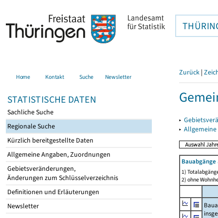
THÜRIN
Zurück
|
Zeic
Home
Kontakt
Suche
Newsletter
Gemei
STATISTISCHE DATEN
Sachliche Suche
▸
Gebietsver
Regionale Suche
▸
Allgemeine
Kürzlich bereitgestellte Daten
Allgemeine Angaben, Zuordnungen
Bauabgänge 
Gebietsveränderungen,
1) Totalabgäng
Änderungen zum Schlüsselverzeichnis
2) ohne Wohnh
Definitionen und Erläuterungen
Baua
Newsletter
insg