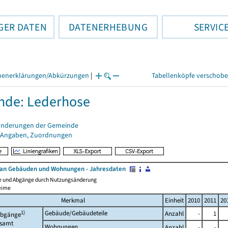
GER DATEN
DATENERHEBUNG
SERVIC
henerklärungen/Abkürzungen
|
Tabellenköpfe verschob
nde: Lederhose
änderungen der Gemeinde
 Angaben, Zuordnungen
an Gebäuden und Wohnungen - Jahresdaten
e und Abgänge durch Nutzungsänderung
eime
Merkmal
Einheit
2010
2011
20
1)
Gebäude/Gebäudeteile
Anzahl
-
1
bgänge
esamt
Wohnungen
Anzahl
-
-