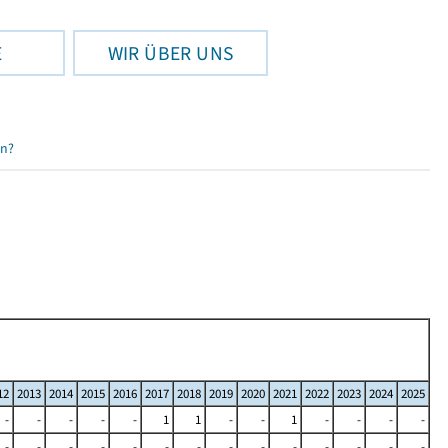
E
WIR ÜBER UNS
en?
12
2013
2014
2015
2016
2017
2018
2019
2020
2021
2022
2023
2024
2025
-
-
-
-
-
1
1
-
-
1
-
-
-
-
-
-
-
-
-
-
-
-
-
-
-
-
-
-