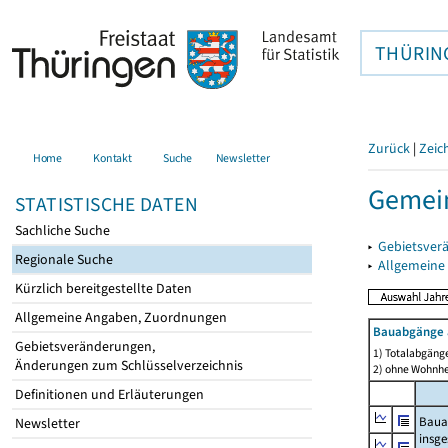
THÜRIN
Zurück
|
Zeic
Home
Kontakt
Suche
Newsletter
Gemein
STATISTISCHE DATEN
Sachliche Suche
▸
Gebietsver
Regionale Suche
▸
Allgemeine
Kürzlich bereitgestellte Daten
Allgemeine Angaben, Zuordnungen
Bauabgänge 
Gebietsveränderungen,
1) Totalabgäng
Änderungen zum Schlüsselverzeichnis
2) ohne Wohnh
Definitionen und Erläuterungen
Baua
Newsletter
insg