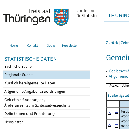
THÜRIN
Zurück
|
Zeic
Home
Kontakt
Suche
Newsletter
Gemein
STATISTISCHE DATEN
Sachliche Suche
▸
Gebietsver
Regionale Suche
▸
Allgemeine
Kürzlich bereitgestellte Daten
Allgemeine Angaben, Zuordnungen
Baufertigst
Gebietsveränderungen,
Änderungen zum Schlüsselverzeichnis
Ferti
Definitionen und Erläuterungen
Wohn
Wohn
Newsletter
Nich