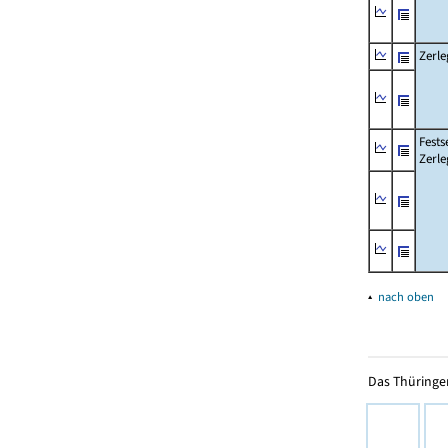
Zerle
Fests
Zerle
▴
nach oben
Das Thüringer