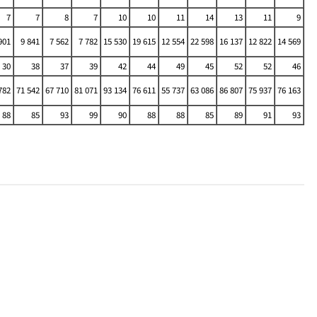
7
7
8
7
10
10
11
14
13
11
9
901
9 841
7 562
7 782
15 530
19 615
12 554
22 598
16 137
12 822
14 569
30
38
37
39
42
44
49
45
52
52
46
782
71 542
67 710
81 071
93 134
76 611
55 737
63 086
86 807
75 937
76 163
88
85
93
99
90
88
88
85
89
91
93