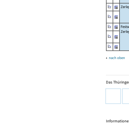
Zerle
Fests
Zerle
▴
nach oben
Das Thüringer
Informationen