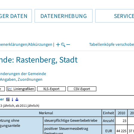
GER DATEN
DATENERHEBUNG
SERVIC
henerklärungen/Abkürzungen
|
Tabellenköpfe verschob
de: Rastenberg, Stadt
änderungen der Gemeinde
 Angaben, Zuordnungen
uer
3-jährlich, ab 2011 jährlich)
Merkmal
Einheit
2010
20
setzung ohne
steuerpflichtige Gewerbebetriebe
Anzahl
23
gungsanteile
positiver Steuermessbetrag
EUR
44 225
37 
Festsetzung