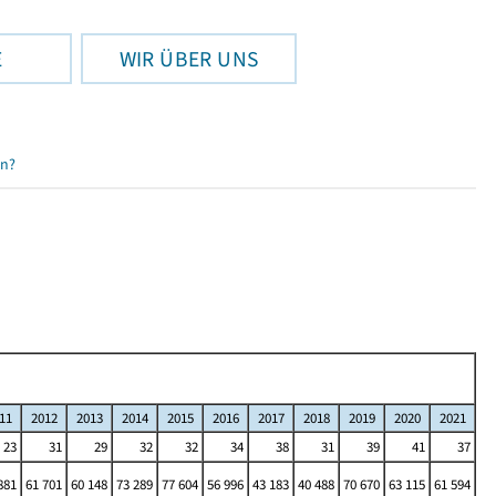
E
WIR ÜBER UNS
en?
11
2012
2013
2014
2015
2016
2017
2018
2019
2020
2021
23
31
29
32
32
34
38
31
39
41
37
881
61 701
60 148
73 289
77 604
56 996
43 183
40 488
70 670
63 115
61 594