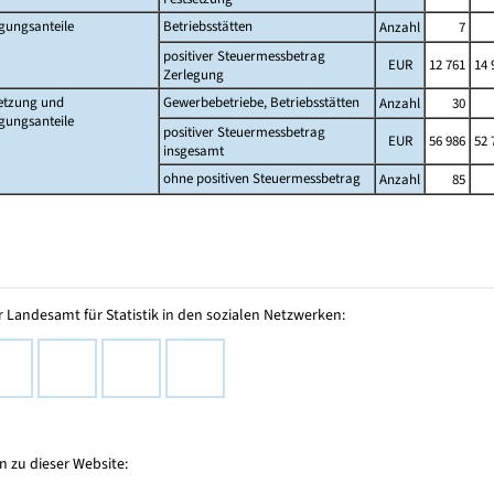
gungsanteile
Betriebsstätten
Anzahl
7
positiver Steuermessbetrag
EUR
12 761
14 
Zerlegung
etzung und
Gewerbebetriebe, Betriebsstätten
Anzahl
30
gungsanteile
positiver Steuermessbetrag
EUR
56 986
52 
insgesamt
ohne positiven Steuermessbetrag
Anzahl
85
 Landesamt für Statistik in den sozialen Netzwerken:
 zu dieser Website: