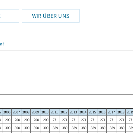
E
WIR ÜBER UNS
en?
5
2006
2007
2008
2009
2010
2011
2012
2013
2014
2015
2016
2017
2018
201
0
200
200
200
200
200
271
271
271
271
271
271
271
271
27
0
300
300
300
300
300
389
389
389
389
389
389
389
389
38