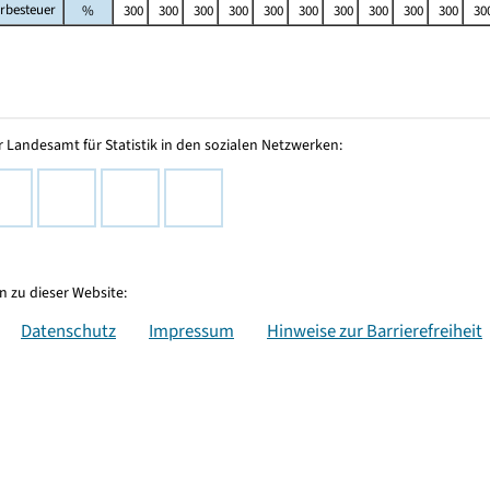
rbesteuer
%
300
300
300
300
300
300
300
300
300
300
30
 Landesamt für Statistik in den sozialen Netzwerken:
 zu dieser Website:
Datenschutz
Impressum
Hinweise zur Barrierefreiheit