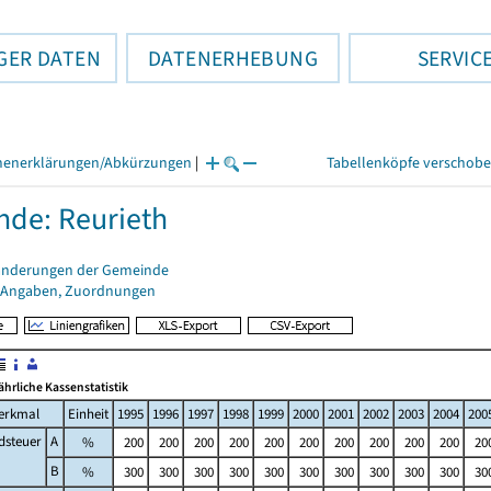
GER DATEN
DATENERHEBUNG
SERVIC
henerklärungen/Abkürzungen
|
Tabellenköpfe verschob
de: Reurieth
änderungen der Gemeinde
 Angaben, Zuordnungen
jährliche Kassenstatistik
erkmal
Einheit
1995
1996
1997
1998
1999
2000
2001
2002
2003
2004
200
dsteuer
A
%
200
200
200
200
200
200
200
200
200
200
20
B
%
300
300
300
300
300
300
300
300
300
300
30