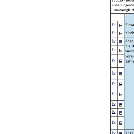
ab 2025 – Bevö
Zuweisungen Vorj
Finanzausgleichs
Einwo
Kinde
Anga
bis 3
viert
vora
Jahr
Anga