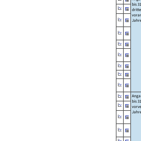
bis 3
dritt
vora
Jahr
Anga
bis 3
vorv
Jahr