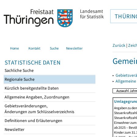
THÜRIN
Zurück
|
Zeic
Home
Kontakt
Suche
Newsletter
Gemein
STATISTISCHE DATEN
Sachliche Suche
▸
Gebietsver
Regionale Suche
▸
Allgemeine
Kürzlich bereitgestellte Daten
Allgemeine Angaben, Zuordnungen
Umlagegrund
Gebietsveränderungen,
Angaben zu den 
Änderungen zum Schlüsselverzeichnis
Steuerkraftzahl
Steuerkraftzah
Definitionen und Erläuterungen
Einwohner zum 3
ab 2025 – Bevö
Newsletter
Kinder zum 31.1