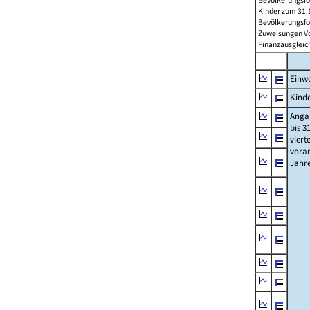
Bevölkerungsfo
Kinder zum 31.1
Bevölkerungsfo
Zuweisungen Vorj
Finanzausgleichs
Einwo
Kinde
Anga
bis 3
viert
vora
Jahr