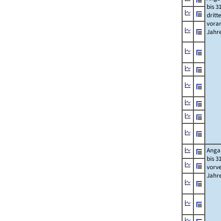
bis 3
dritt
vora
Jahr
Anga
bis 3
vorv
Jahr