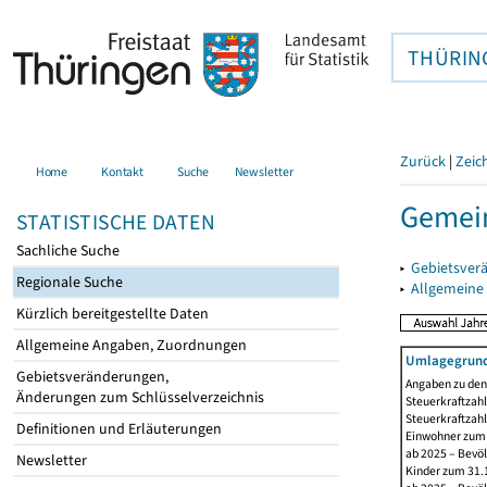
THÜRIN
Zurück
|
Zeic
Home
Kontakt
Suche
Newsletter
Gemein
STATISTISCHE DATEN
Sachliche Suche
▸
Gebietsver
Regionale Suche
▸
Allgemeine
Kürzlich bereitgestellte Daten
Allgemeine Angaben, Zuordnungen
Umlagegrund
Gebietsveränderungen,
Angaben zu den 
Änderungen zum Schlüsselverzeichnis
Steuerkraftzahl
Steuerkraftzah
Definitionen und Erläuterungen
Einwohner zum 3
ab 2025 – Bevö
Newsletter
Kinder zum 31.1