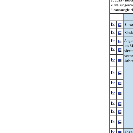
ab 2025 – Bevö
Zuweisungen Vorj
Finanzausgleichs
Einwo
Kinde
Anga
bis 3
viert
vora
Jahr
Anga