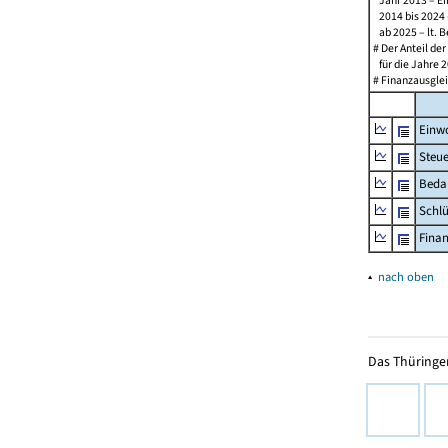
Jahr 2013 – Ein
2014 bis 2024 –
ab 2025 – lt. B
# Der Anteil de
für die Jahre 2
# Finanzausglei
Einw
Steu
Beda
Schl
Fina
▴
nach oben
Das Thüringer