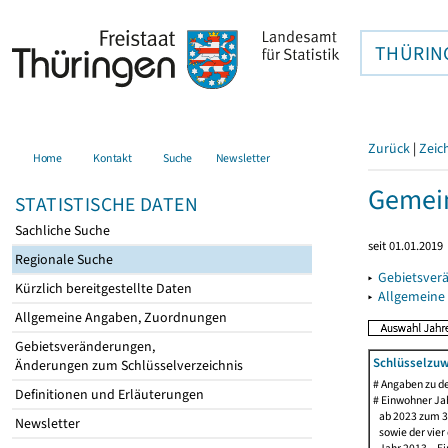
THÜRIN
Zurück
|
Zeic
Home
Kontakt
Suche
Newsletter
Gemein
STATISTISCHE DATEN
Sachliche Suche
seit 01.01.2019
Regionale Suche
▸
Gebietsver
Kürzlich bereitgestellte Daten
▸
Allgemeine
Allgemeine Angaben, Zuordnungen
Gebietsveränderungen,
Schlüsselzuw
Änderungen zum Schlüsselverzeichnis
# Angaben zu 
Definitionen und Erläuterungen
# Einwohner Jah
ab 2023 zum 31
Newsletter
sowie der vier d