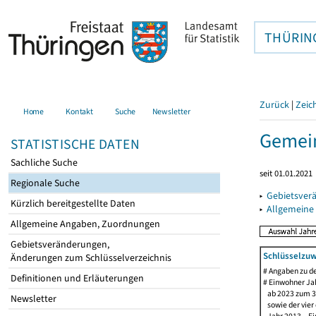
THÜRIN
Zurück
|
Zeic
Home
Kontakt
Suche
Newsletter
Gemein
STATISTISCHE DATEN
Sachliche Suche
seit 01.01.2021
Regionale Suche
▸
Gebietsver
Kürzlich bereitgestellte Daten
▸
Allgemeine
Allgemeine Angaben, Zuordnungen
Gebietsveränderungen,
Schlüsselzuw
Änderungen zum Schlüsselverzeichnis
# Angaben zu 
Definitionen und Erläuterungen
# Einwohner Jah
ab 2023 zum 31
Newsletter
sowie der vier d