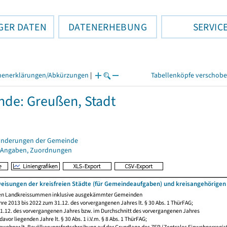
GER DATEN
DATENERHEBUNG
SERVIC
henerklärungen/Abkürzungen
|
Tabellenköpfe verschob
de: Greußen, Stadt
änderungen der Gemeinde
 Angaben, Zuordnungen
eisungen der kreisfreien Städte (für Gemeindeaufgaben) und kreisangehörige
den Landkreissummen inklusive ausgekämmter Gemeinden
re 2013 bis 2022 zum 31.12. des vorvergangenen Jahres lt. § 30 Abs. 1 ThürFAG;
.12. des vorvergangenen Jahres bzw. im Durchschnitt des vorvergangenen Jahres
avor liegenden Jahre lt. § 30 Abs. 1 i.V.m. § 8 Abs. 1 ThürFAG;