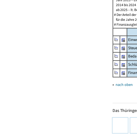
Jahr 2013 – Ein
2014 bis 2024 –
ab 2025 – lt. B
# Der Anteil de
für die Jahre 2
# Finanzausglei
Einw
Steu
Beda
Schl
Fina
▴
nach oben
Das Thüringer