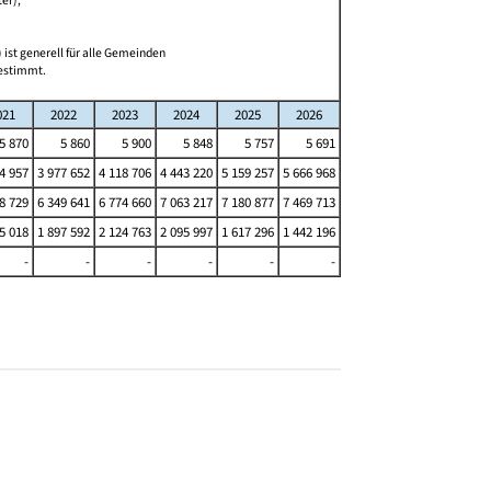
er);
 ist generell für alle Gemeinden
bestimmt.
021
2022
2023
2024
2025
2026
5 870
5 860
5 900
5 848
5 757
5 691
4 957
3 977 652
4 118 706
4 443 220
5 159 257
5 666 968
8 729
6 349 641
6 774 660
7 063 217
7 180 877
7 469 713
5 018
1 897 592
2 124 763
2 095 997
1 617 296
1 442 196
-
-
-
-
-
-