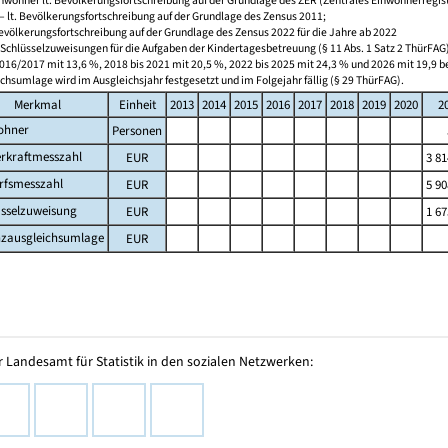
wohner lt. Bevölkerungsfortschreibung auf der Grundlage des ZER (Zentrales Einwohnerregist
 lt. Bevölkerungsfortschreibung auf der Grundlage des Zensus 2011;
evölkerungsfortschreibung auf der Grundlage des Zensus 2022 für die Jahre ab 2022
r Schlüsselzuweisungen für die Aufgaben der Kindertagesbetreuung (§ 11 Abs. 1 Satz 2 ThürFAG)
016/2017 mit 13,6 %, 2018 bis 2021 mit 20,5 %, 2022 bis 2025 mit 24,3 % und 2026 mit 19,9 
chsumlage wird im Ausgleichsjahr festgesetzt und im Folgejahr fällig (§ 29 ThürFAG).
Merkmal
Einheit
2013
2014
2015
2016
2017
2018
2019
2020
2
ohner
Personen
erkraftmesszahl
EUR
3 81
rfsmesszahl
EUR
5 90
üsselzuweisung
EUR
1 67
nzausgleichsumlage
EUR
 Landesamt für Statistik in den sozialen Netzwerken: