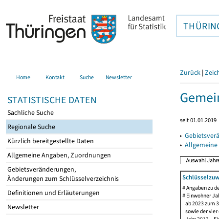
THÜRIN
Zurück
|
Zeic
Home
Kontakt
Suche
Newsletter
Gemein
STATISTISCHE DATEN
Sachliche Suche
seit 01.01.2019
Regionale Suche
▸
Gebietsver
Kürzlich bereitgestellte Daten
▸
Allgemeine
Allgemeine Angaben, Zuordnungen
Gebietsveränderungen,
Schlüsselzuw
Änderungen zum Schlüsselverzeichnis
# Angaben zu 
Definitionen und Erläuterungen
# Einwohner Jah
ab 2023 zum 31
Newsletter
sowie der vier d