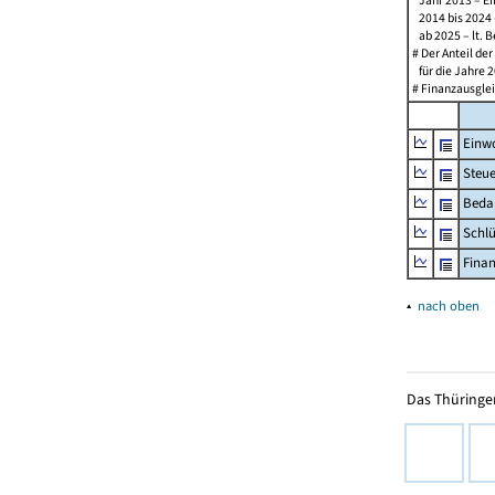
Jahr 2013 – Ein
2014 bis 2024 –
ab 2025 – lt. B
# Der Anteil de
für die Jahre 2
# Finanzausglei
Einw
Steu
Beda
Schl
Fina
▴
nach oben
Das Thüringer