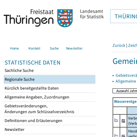
THÜRIN
Zurück
|
Zeic
Home
Kontakt
Suche
Newsletter
Gemei
STATISTISCHE DATEN
Sachliche Suche
▸
Gebietsver
Regionale Suche
▸
Allgemeine
Kürzlich bereitgestellte Daten
Allgemeine Angaben, Zuordnungen
Wasserentge
Gebietsveränderungen,
Änderungen zum Schlüsselverzeichnis
Verb
Definitionen und Erläuterungen
(Verb
Newsletter
Haush
verb