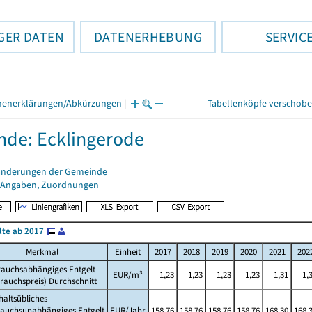
GER DATEN
DATENERHEBUNG
SERVIC
henerklärungen/Abkürzungen
|
Tabellenköpfe verschob
de: Ecklingerode
änderungen der Gemeinde
 Angaben, Zuordnungen
lte ab 2017
Merkmal
Einheit
2017
2018
2019
2020
2021
202
rauchsabhängiges Entgelt
EUR/m³
1,23
1,23
1,23
1,23
1,31
1,
rauchspreis) Durchschnitt
altsübliches
rauchsunabhängiges Entgelt
EUR/Jahr
158,76
158,76
158,76
158,76
168,30
168,