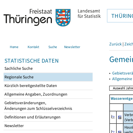
THÜRIN
Zurück
|
Zeic
Home
Kontakt
Suche
Newsletter
Gemein
STATISTISCHE DATEN
Sachliche Suche
▸
Gebietsver
Regionale Suche
▸
Allgemeine
Kürzlich bereitgestellte Daten
Allgemeine Angaben, Zuordnungen
Wasserentge
Gebietsveränderungen,
Änderungen zum Schlüsselverzeichnis
Verb
Definitionen und Erläuterungen
(Verb
Newsletter
Haush
verb