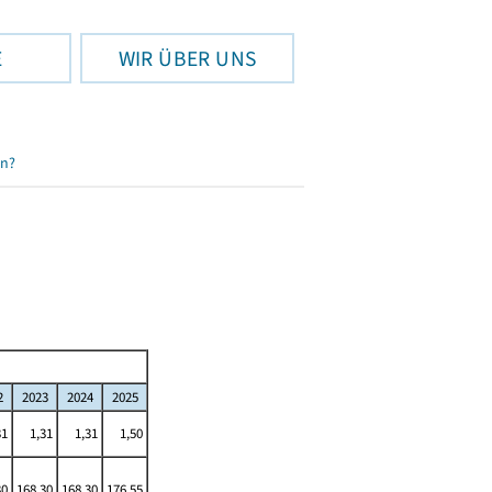
E
WIR ÜBER UNS
en?
2
2023
2024
2025
31
1,31
1,31
1,50
30
168,30
168,30
176,55