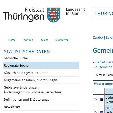
THÜRIN
Zurück
|
Zeic
Home
Kontakt
Suche
Newsletter
Gemein
STATISTISCHE DATEN
Sachliche Suche
▸
Gebietsver
Regionale Suche
▸
Allgemeine
Kürzlich bereitgestellte Daten
Allgemeine Angaben, Zuordnungen
Wasserentge
Gebietsveränderungen,
Änderungen zum Schlüsselverzeichnis
Verb
Definitionen und Erläuterungen
(Verb
Newsletter
Haush
verb