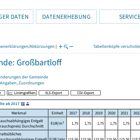
GER DATEN
DATENERHEBUNG
SERVIC
henerklärungen/Abkürzungen
|
Tabellenköpfe verschob
de: Großbartloff
änderungen der Gemeinde
 Angaben, Zuordnungen
lte ab 2017
Merkmal
Einheit
2017
2018
2019
2020
2021
202
rauchsabhängiges Entgelt
EUR/m³
1,75
1,75
1,75
1,75
1,75
1,
rauchspreis) Durchschnitt
altsübliches
rauchsunabhängiges Entgelt
EUR/Jahr
115,56
115,56
115,56
115,56
115,56
115,