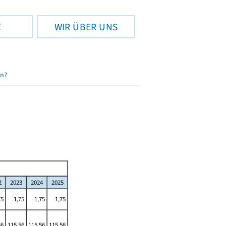
E
WIR ÜBER UNS
en?
2
2023
2024
2025
75
1,75
1,75
1,75
56
115,56
115,56
115,56