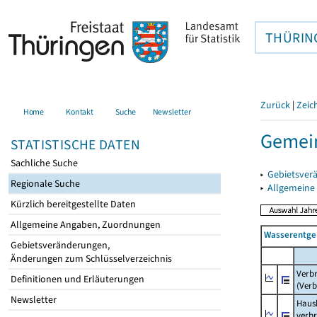
THÜRIN
Zurück
|
Zeic
Home
Kontakt
Suche
Newsletter
Gemein
STATISTISCHE DATEN
Sachliche Suche
▸
Gebietsver
Regionale Suche
▸
Allgemeine
Kürzlich bereitgestellte Daten
Allgemeine Angaben, Zuordnungen
Wasserentge
Gebietsveränderungen,
Änderungen zum Schlüsselverzeichnis
Verb
Definitionen und Erläuterungen
(Verb
Newsletter
Haush
verb