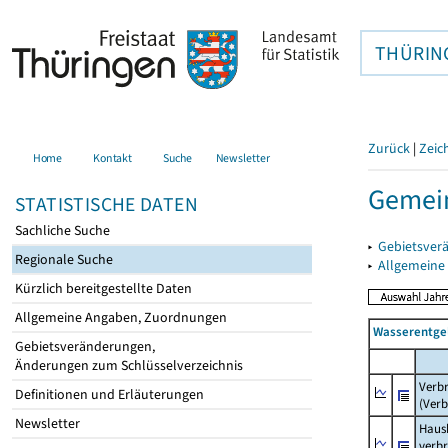
THÜRIN
Zurück
|
Zeic
Home
Kontakt
Suche
Newsletter
Gemein
STATISTISCHE DATEN
Sachliche Suche
▸
Gebietsver
Regionale Suche
▸
Allgemeine
Kürzlich bereitgestellte Daten
Allgemeine Angaben, Zuordnungen
Wasserentge
Gebietsveränderungen,
Änderungen zum Schlüsselverzeichnis
Verb
Definitionen und Erläuterungen
(Verb
Newsletter
Haush
verb