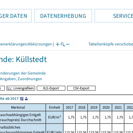
GER DATEN
DATENERHEBUNG
SERVIC
henerklärungen/Abkürzungen
|
Tabellenköpfe verschob
de: Küllstedt
änderungen der Gemeinde
 Angaben, Zuordnungen
lte ab 2017
Merkmal
Einheit
2017
2018
2019
2020
2021
202
rauchsabhängiges Entgelt
EUR/m³
1,75
1,75
1,75
1,75
1,75
1,
rauchspreis) Durchschnitt
altsübliches
rauchsunabhängiges Entgelt
EUR/Jahr
115,56
115,56
115,56
115,56
115,56
115,