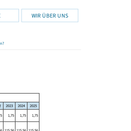
E
WIR ÜBER UNS
en?
2
2023
2024
2025
75
1,75
1,75
1,75
56
115,56
115,56
115,56