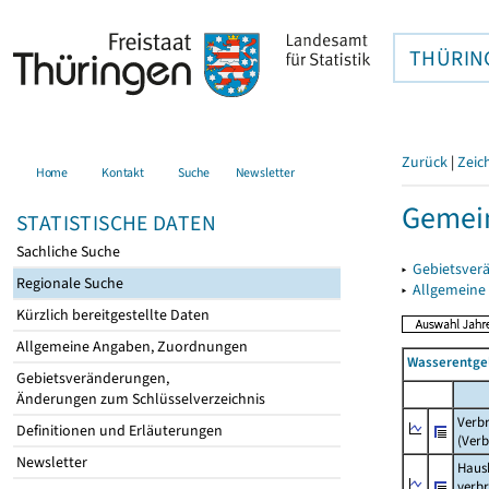
THÜRIN
Zurück
|
Zeic
Home
Kontakt
Suche
Newsletter
Gemein
STATISTISCHE DATEN
Sachliche Suche
▸
Gebietsver
Regionale Suche
▸
Allgemeine
Kürzlich bereitgestellte Daten
Allgemeine Angaben, Zuordnungen
Wasserentge
Gebietsveränderungen,
Änderungen zum Schlüsselverzeichnis
Verb
Definitionen und Erläuterungen
(Verb
Newsletter
Haush
verb