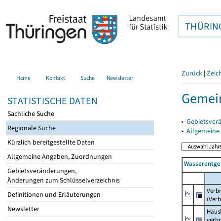
THÜRIN
Zurück
|
Zeic
Home
Kontakt
Suche
Newsletter
Gemei
STATISTISCHE DATEN
Sachliche Suche
▸
Gebietsver
Regionale Suche
▸
Allgemeine
Kürzlich bereitgestellte Daten
Allgemeine Angaben, Zuordnungen
Wasserentge
Gebietsveränderungen,
Änderungen zum Schlüsselverzeichnis
Verb
Definitionen und Erläuterungen
(Verb
Newsletter
Haush
verb