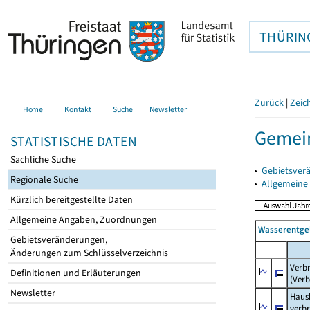
THÜRIN
Zurück
|
Zeic
Home
Kontakt
Suche
Newsletter
Gemein
STATISTISCHE DATEN
Sachliche Suche
▸
Gebietsver
Regionale Suche
▸
Allgemeine
Kürzlich bereitgestellte Daten
Allgemeine Angaben, Zuordnungen
Wasserentge
Gebietsveränderungen,
Änderungen zum Schlüsselverzeichnis
Verb
Definitionen und Erläuterungen
(Verb
Newsletter
Haush
verb