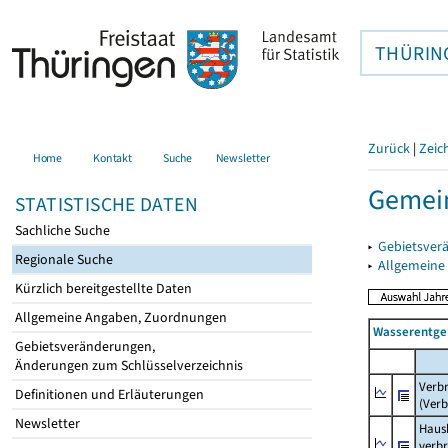
THÜRIN
Zurück
|
Zeic
Home
Kontakt
Suche
Newsletter
Gemei
STATISTISCHE DATEN
Sachliche Suche
▸
Gebietsver
Regionale Suche
▸
Allgemeine
Kürzlich bereitgestellte Daten
Allgemeine Angaben, Zuordnungen
Wasserentge
Gebietsveränderungen,
Änderungen zum Schlüsselverzeichnis
Verb
Definitionen und Erläuterungen
(Verb
Newsletter
Haush
verb