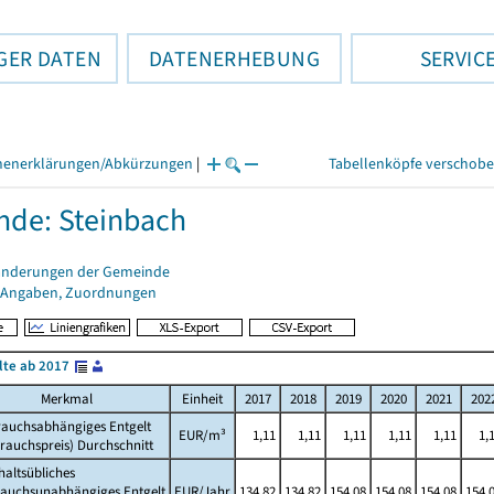
GER DATEN
DATENERHEBUNG
SERVIC
henerklärungen/Abkürzungen
|
Tabellenköpfe verschob
de: Steinbach
änderungen der Gemeinde
 Angaben, Zuordnungen
lte ab 2017
Merkmal
Einheit
2017
2018
2019
2020
2021
202
rauchsabhängiges Entgelt
EUR/m³
1,11
1,11
1,11
1,11
1,11
1,
rauchspreis) Durchschnitt
altsübliches
rauchsunabhängiges Entgelt
EUR/Jahr
134,82
134,82
154,08
154,08
154,08
154,