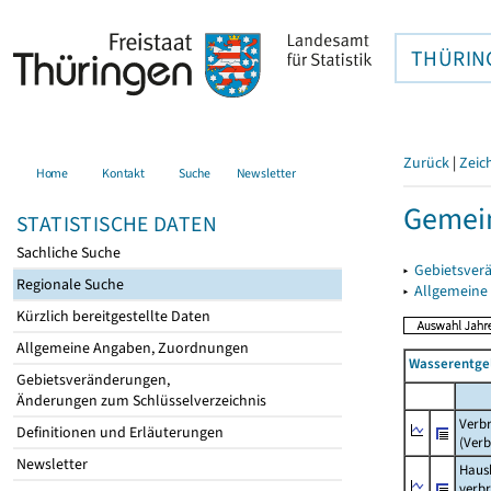
THÜRIN
Zurück
|
Zeic
Home
Kontakt
Suche
Newsletter
Gemein
STATISTISCHE DATEN
Sachliche Suche
▸
Gebietsver
Regionale Suche
▸
Allgemeine
Kürzlich bereitgestellte Daten
Allgemeine Angaben, Zuordnungen
Wasserentge
Gebietsveränderungen,
Änderungen zum Schlüsselverzeichnis
Verb
Definitionen und Erläuterungen
(Verb
Newsletter
Haush
verb