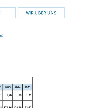
E
WIR ÜBER UNS
en?
2
2023
2024
2025
11
1,20
1,20
1,31
08
179,76
179,76
192,60