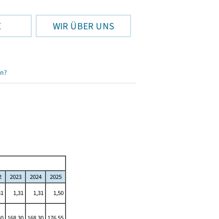
E
WIR ÜBER UNS
en?
2
2023
2024
2025
31
1,31
1,31
1,50
30
168,30
168,30
176,55