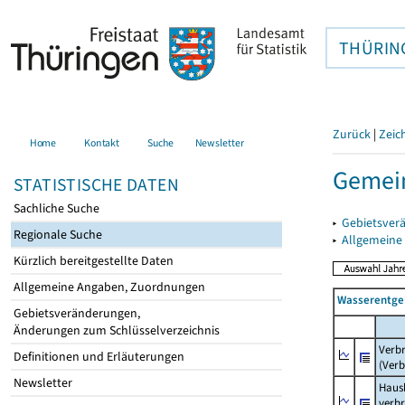
THÜRIN
Zurück
|
Zeic
Home
Kontakt
Suche
Newsletter
Gemein
STATISTISCHE DATEN
Sachliche Suche
▸
Gebietsver
Regionale Suche
▸
Allgemeine
Kürzlich bereitgestellte Daten
Allgemeine Angaben, Zuordnungen
Wasserentge
Gebietsveränderungen,
Änderungen zum Schlüsselverzeichnis
Verb
Definitionen und Erläuterungen
(Verb
Newsletter
Haush
verb