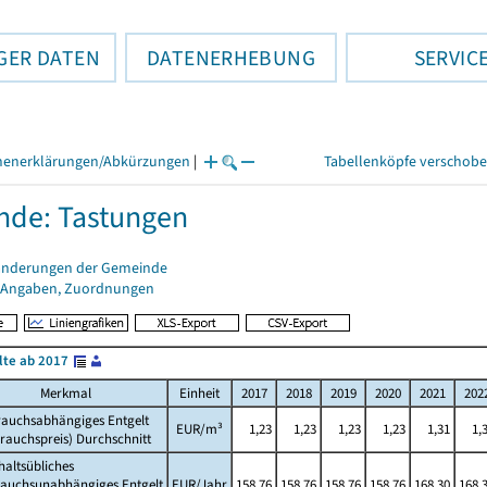
GER DATEN
DATENERHEBUNG
SERVIC
henerklärungen/Abkürzungen
|
Tabellenköpfe verschob
de: Tastungen
änderungen der Gemeinde
 Angaben, Zuordnungen
lte ab 2017
Merkmal
Einheit
2017
2018
2019
2020
2021
202
rauchsabhängiges Entgelt
EUR/m³
1,23
1,23
1,23
1,23
1,31
1,
rauchspreis) Durchschnitt
altsübliches
rauchsunabhängiges Entgelt
EUR/Jahr
158,76
158,76
158,76
158,76
168,30
168,