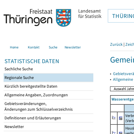
THÜRIN
Zurück
|
Zeic
Home
Kontakt
Suche
Newsletter
Gemein
STATISTISCHE DATEN
Sachliche Suche
▸
Gebietsver
Regionale Suche
▸
Allgemeine
Kürzlich bereitgestellte Daten
Allgemeine Angaben, Zuordnungen
Wasserentge
Gebietsveränderungen,
Änderungen zum Schlüsselverzeichnis
Verb
Definitionen und Erläuterungen
(Verb
Newsletter
Haush
verb