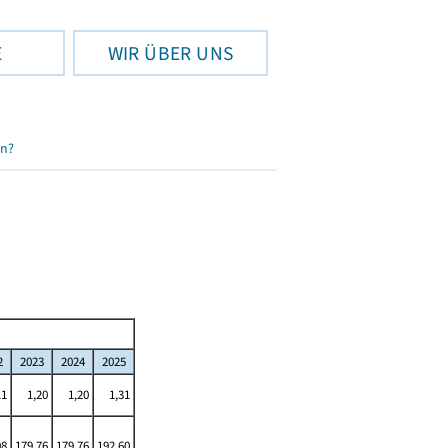
E
WIR ÜBER UNS
en?
2
2023
2024
2025
11
1,20
1,20
1,31
08
179,76
179,76
192,60