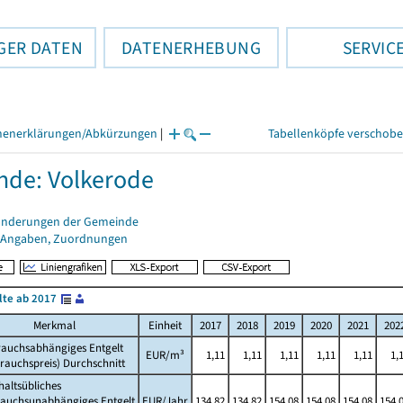
GER DATEN
DATENERHEBUNG
SERVIC
henerklärungen/Abkürzungen
|
Tabellenköpfe verschob
de: Volkerode
änderungen der Gemeinde
 Angaben, Zuordnungen
lte ab 2017
Merkmal
Einheit
2017
2018
2019
2020
2021
202
rauchsabhängiges Entgelt
EUR/m³
1,11
1,11
1,11
1,11
1,11
1,
rauchspreis) Durchschnitt
altsübliches
rauchsunabhängiges Entgelt
EUR/Jahr
134,82
134,82
154,08
154,08
154,08
154,