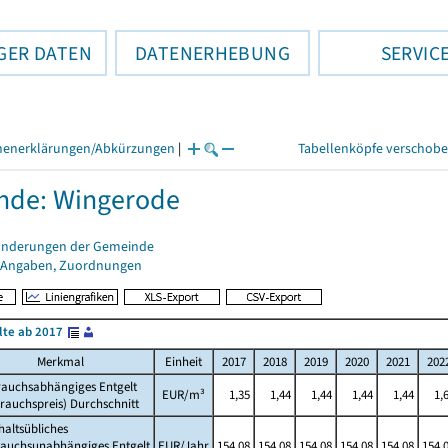
GER DATEN
DATENERHEBUNG
SERVIC
henerklärungen/Abkürzungen
|
Tabellenköpfe verschob
nde: Wingerode
änderungen der Gemeinde
 Angaben, Zuordnungen
lte ab 2017
Merkmal
Einheit
2017
2018
2019
2020
2021
202
rauchsabhängiges Entgelt
EUR/m³
1,35
1,44
1,44
1,44
1,44
1,
rauchspreis) Durchschnitt
altsübliches
rauchsunabhängiges Entgelt
EUR/Jahr
154,08
154,08
154,08
154,08
154,08
154,