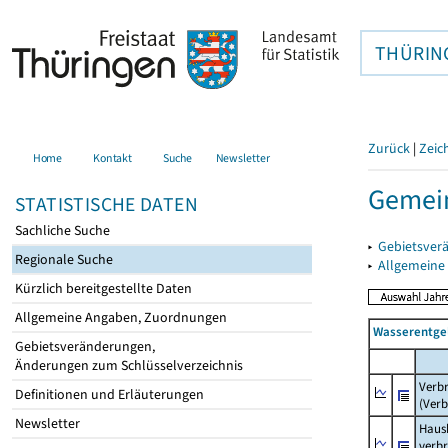
THÜRIN
Zurück
|
Zeic
Home
Kontakt
Suche
Newsletter
Gemei
STATISTISCHE DATEN
Sachliche Suche
▸
Gebietsver
Regionale Suche
▸
Allgemeine
Kürzlich bereitgestellte Daten
Allgemeine Angaben, Zuordnungen
Wasserentge
Gebietsveränderungen,
Änderungen zum Schlüsselverzeichnis
Verb
Definitionen und Erläuterungen
(Verb
Newsletter
Haush
verb