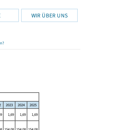
E
WIR ÜBER UNS
en?
2
2023
2024
2025
69
1,69
1,69
1,69
08
154,08
154,08
154,08