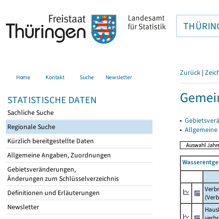
THÜRIN
Zurück
|
Zeic
Home
Kontakt
Suche
Newsletter
Gemei
STATISTISCHE DATEN
Sachliche Suche
▸
Gebietsver
Regionale Suche
▸
Allgemeine
Kürzlich bereitgestellte Daten
Allgemeine Angaben, Zuordnungen
Wasserentge
Gebietsveränderungen,
Änderungen zum Schlüsselverzeichnis
Verb
Definitionen und Erläuterungen
(Verb
Newsletter
Haush
verb