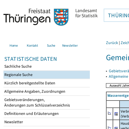
THÜRIN
Zurück
|
Zeic
Home
Kontakt
Suche
Newsletter
Gemei
STATISTISCHE DATEN
Sachliche Suche
▸
Gebietsver
Regionale Suche
▸
Allgemeine
Kürzlich bereitgestellte Daten
Allgemeine Angaben, Zuordnungen
Wasserentge
Gebietsveränderungen,
Änderungen zum Schlüsselverzeichnis
Verb
Definitionen und Erläuterungen
(Verb
Newsletter
Haush
verb