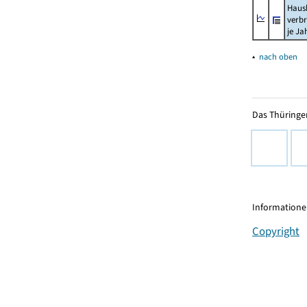
Haush
verb
je Ja
▴
nach oben
Das Thüringer
Informationen
Copyright