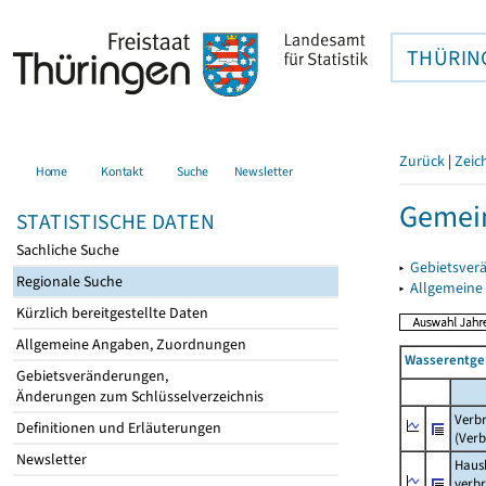
THÜRIN
Zurück
|
Zeic
Home
Kontakt
Suche
Newsletter
Gemein
STATISTISCHE DATEN
Sachliche Suche
▸
Gebietsver
Regionale Suche
▸
Allgemeine
Kürzlich bereitgestellte Daten
Allgemeine Angaben, Zuordnungen
Wasserentge
Gebietsveränderungen,
Änderungen zum Schlüsselverzeichnis
Verb
Definitionen und Erläuterungen
(Verb
Newsletter
Haush
verb