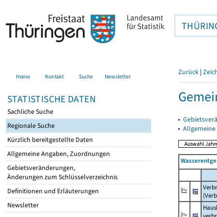
THÜRIN
Zurück
|
Zeic
Home
Kontakt
Suche
Newsletter
Gemein
STATISTISCHE DATEN
Sachliche Suche
▸
Gebietsver
Regionale Suche
▸
Allgemeine
Kürzlich bereitgestellte Daten
Allgemeine Angaben, Zuordnungen
Wasserentge
Gebietsveränderungen,
Änderungen zum Schlüsselverzeichnis
Verb
Definitionen und Erläuterungen
(Verb
Newsletter
Haush
verb