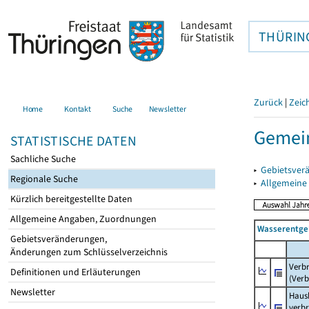
THÜRIN
Zurück
|
Zeic
Home
Kontakt
Suche
Newsletter
Gemei
STATISTISCHE DATEN
Sachliche Suche
▸
Gebietsver
Regionale Suche
▸
Allgemeine
Kürzlich bereitgestellte Daten
Allgemeine Angaben, Zuordnungen
Wasserentge
Gebietsveränderungen,
Änderungen zum Schlüsselverzeichnis
Verb
Definitionen und Erläuterungen
(Verb
Newsletter
Haush
verb