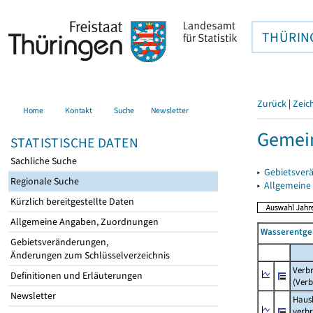
THÜRIN
Zurück
|
Zeic
Home
Kontakt
Suche
Newsletter
Gemein
STATISTISCHE DATEN
Sachliche Suche
▸
Gebietsver
Regionale Suche
▸
Allgemeine
Kürzlich bereitgestellte Daten
Allgemeine Angaben, Zuordnungen
Wasserentge
Gebietsveränderungen,
Änderungen zum Schlüsselverzeichnis
Verb
Definitionen und Erläuterungen
(Verb
Newsletter
Haush
verb