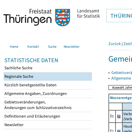
THÜRIN
Zurück
|
Zeic
Home
Kontakt
Suche
Newsletter
Gemei
STATISTISCHE DATEN
Sachliche Suche
▸
Gebietsver
Regionale Suche
▸
Allgemeine
Kürzlich bereitgestellte Daten
Allgemeine Angaben, Zuordnungen
Wasserentge
Gebietsveränderungen,
Änderungen zum Schlüsselverzeichnis
Verb
Definitionen und Erläuterungen
(Verb
Newsletter
Haush
verb