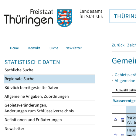
THÜRIN
Zurück
|
Zeic
Home
Kontakt
Suche
Newsletter
Gemein
STATISTISCHE DATEN
Sachliche Suche
▸
Gebietsver
Regionale Suche
▸
Allgemeine
Kürzlich bereitgestellte Daten
Allgemeine Angaben, Zuordnungen
Wasserentge
Gebietsveränderungen,
Änderungen zum Schlüsselverzeichnis
Verb
Definitionen und Erläuterungen
(Verb
Newsletter
Haush
verb